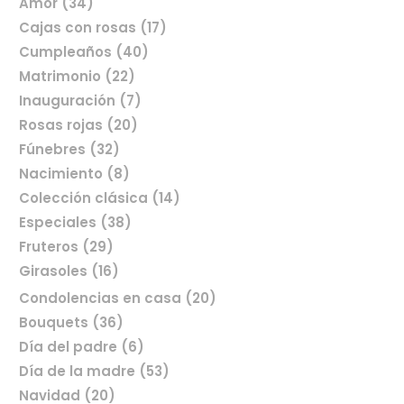
Amor (34)
Cajas con rosas (17)
Cumpleaños (40)
Matrimonio (22)
Inauguración (7)
Rosas rojas (20)
Fúnebres (32)
Nacimiento (8)
Colección clásica (14)
Especiales (38)
Fruteros (29)
Girasoles (16)
Condolencias en casa (20)
Bouquets (36)
Día del padre (6)
Comprar flores en línea
Día de la madre (53)
Navidad (20)