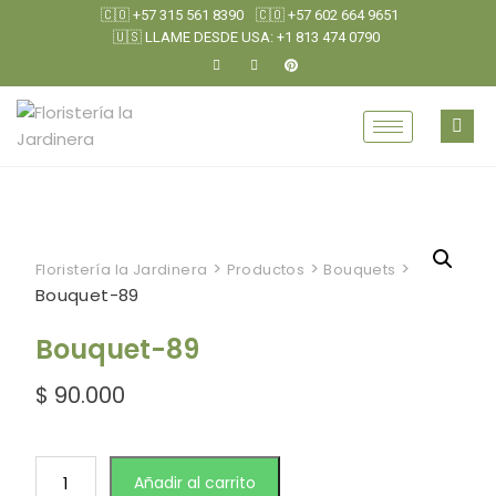
🇨🇴 +57 315 561 8390
🇨🇴 +57 602 664 9651
🇺🇸 LLAME DESDE USA: +1 813 474 0790
>
>
>
Floristería la Jardinera
Productos
Bouquets
Bouquet-89
Bouquet-89
$
90.000
Añadir al carrito