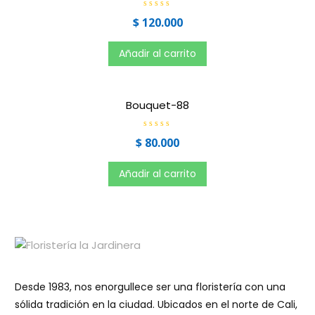
5
V
$
120.000
a
l
o
r
Añadir al carrito
a
d
o
e
n
0
Bouquet-88
d
e
5
V
$
80.000
a
l
o
r
Añadir al carrito
a
d
o
e
n
0
d
e
5
Desde 1983, nos enorgullece ser una floristería con una
sólida tradición en la ciudad. Ubicados en el norte de Cali,