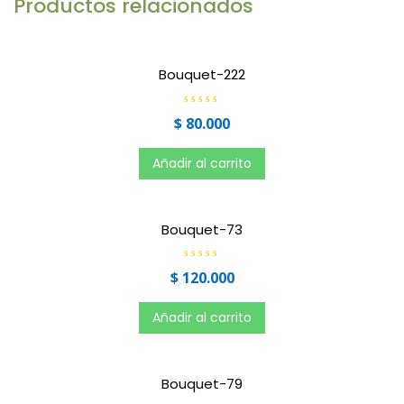
Productos relacionados
Bouquet-222
V
$
80.000
a
l
o
r
Añadir al carrito
a
d
o
e
n
0
Bouquet-73
d
e
5
V
$
120.000
a
l
o
r
Añadir al carrito
a
d
o
e
n
0
Bouquet-79
d
e