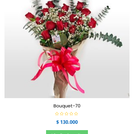
Bouquet-70
V
$
130.000
a
l
o
r