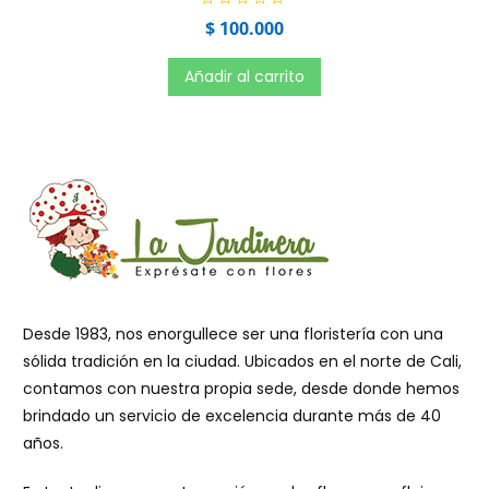
5
V
$
100.000
a
l
o
r
Añadir al carrito
a
d
o
e
n
0
d
e
5
Desde 1983, nos enorgullece ser una floristería con una
sólida tradición en la ciudad. Ubicados en el norte de Cali,
contamos con nuestra propia sede, desde donde hemos
brindado un servicio de excelencia durante más de 40
años.