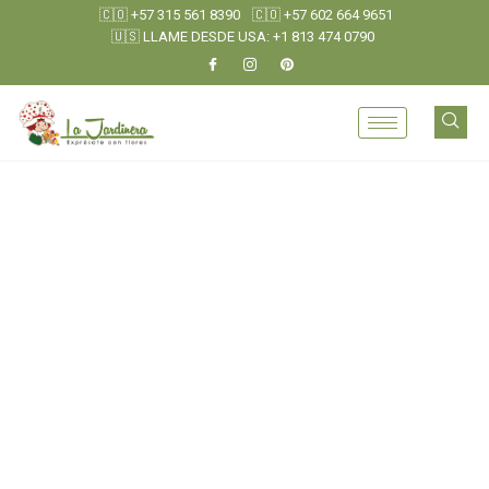
🇨🇴 +57 315 561 8390
🇨🇴 +57 602 664 9651
🇺🇸 LLAME DESDE USA: +1 813 474 0790