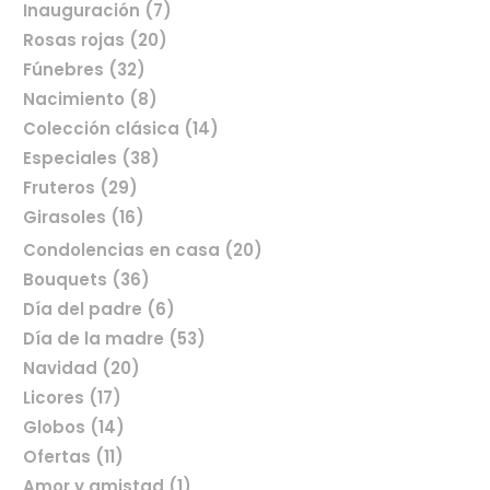
Inauguración (7)
Rosas rojas (20)
Fúnebres (32)
Nacimiento (8)
Colección clásica (14)
Especiales (38)
Fruteros (29)
Girasoles (16)
Condolencias en casa (20)
Bouquets (36)
Día del padre (6)
Comprar flores en línea
Día de la madre (53)
Navidad (20)
Licores (17)
Globos (14)
Ofertas (11)
Amor y amistad (1)