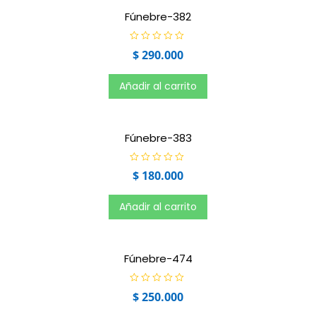
n
0
Fúnebre-382
d
e
5
V
$
290.000
a
l
o
r
Añadir al carrito
a
d
o
e
n
0
Fúnebre-383
d
e
5
V
$
180.000
a
l
o
r
Añadir al carrito
a
d
o
e
n
0
Fúnebre-474
d
e
5
V
$
250.000
a
l
o