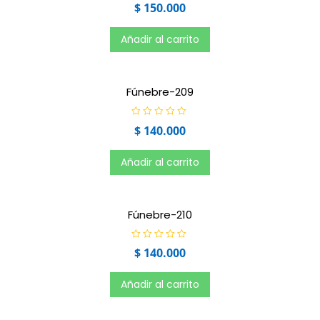
V
$
150.000
a
l
o
r
Añadir al carrito
a
d
o
e
n
0
Fúnebre-209
d
e
5
V
$
140.000
a
l
o
r
Añadir al carrito
a
d
o
e
n
0
Fúnebre-210
d
e
5
V
$
140.000
a
l
o
r
Añadir al carrito
a
d
o
e