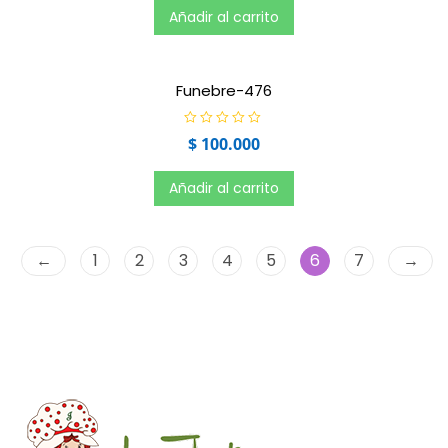
r
Añadir al carrito
a
d
o
e
n
0
Funebre-476
d
e
5
V
$
100.000
a
l
o
r
Añadir al carrito
a
d
o
e
n
0
←
1
2
3
4
5
6
7
→
d
e
5