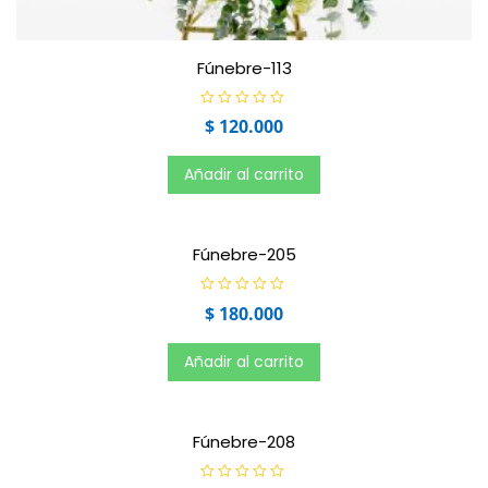
Fúnebre-113
V
$
120.000
a
l
o
r
Añadir al carrito
a
d
o
e
n
0
Fúnebre-205
d
e
5
V
$
180.000
a
l
o
r
Añadir al carrito
a
d
o
e
n
0
Fúnebre-208
d
e
5