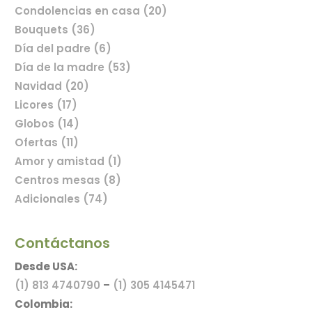
Condolencias en casa (20)
Bouquets (36)
Día del padre (6)
Comprar flores en línea
Día de la madre (53)
Navidad (20)
Licores (17)
Globos (14)
Ofertas (11)
Amor y amistad (1)
Centros mesas (8)
Adicionales (74)
Contáctanos
Desde USA:
(1) 813 4740790
–
(1) 305 4145471
Colombia: