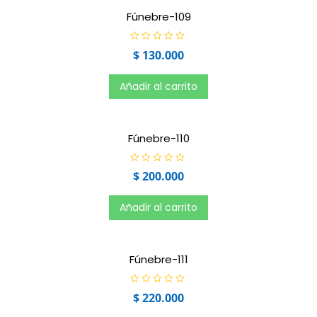
n
0
Fúnebre-109
d
e
5
V
$
130.000
a
l
o
r
Añadir al carrito
a
d
o
e
n
0
Fúnebre-110
d
e
5
V
$
200.000
a
l
o
r
Añadir al carrito
a
d
o
e
n
0
Fúnebre-111
d
e
5
V
$
220.000
a
l
o