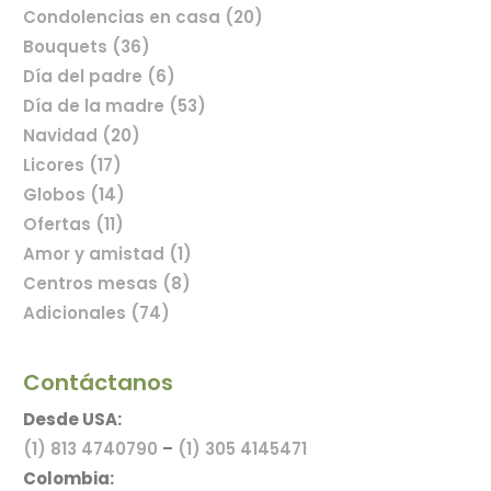
Condolencias en casa (20)
Bouquets (36)
Día del padre (6)
Comprar flores en línea
Día de la madre (53)
Navidad (20)
Licores (17)
Globos (14)
Ofertas (11)
Amor y amistad (1)
Centros mesas (8)
Adicionales (74)
Contáctanos
Desde USA:
(1) 813 4740790
–
(1) 305 4145471
Colombia: