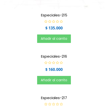
Especiales-215
V
$
135.000
a
l
o
r
Añadir al carrito
a
d
o
e
n
0
Especiales-216
d
e
5
V
$
160.000
a
l
o
r
Añadir al carrito
a
d
o
e
n
0
Especiales-217
d
e
5