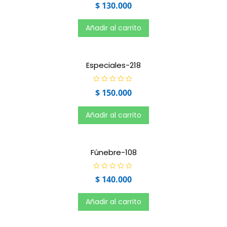
V
$
130.000
a
l
o
r
Añadir al carrito
a
d
o
e
n
0
Especiales-218
d
e
5
V
$
150.000
a
l
o
r
Añadir al carrito
a
d
o
e
n
0
Fúnebre-108
d
e
5
V
$
140.000
a
l
o
r
Añadir al carrito
a
d
o
e