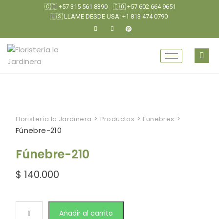
🇨🇴 +57 315 561 8390
🇨🇴 +57 602 664 9651
🇺🇸 LLAME DESDE USA: +1 813 474 0790
>
>
>
Floristería la Jardinera
Productos
Funebres
Fúnebre-210
Fúnebre-210
$
140.000
Añadir al carrito