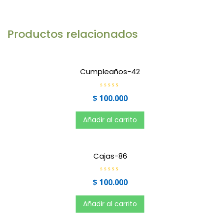
Productos relacionados
Cumpleaños-42
V
$
100.000
a
l
o
r
Añadir al carrito
a
d
o
e
n
0
Cajas-86
d
e
5
V
$
100.000
a
l
o
r
Añadir al carrito
a
d
o