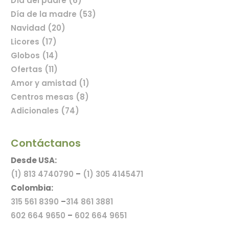
Día del padre (6)
Comprar flores en línea
Día de la madre (53)
Navidad (20)
Licores (17)
Globos (14)
Ofertas (11)
Amor y amistad (1)
Centros mesas (8)
Adicionales (74)
Contáctanos
Desde USA:
(1) 813 4740790
–
(1) 305 4145471
Colombia:
315 561 8390
–
314 861 3881
602 664 9650
–
602 664 9651