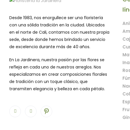
lí
Desde 1983, nos enorgullece ser una floristería
Ani
con una sólida tradición en la ciudad. Ubicados
Am
en el norte de Cali, contamos con nuestra propia
Caj
sede, desde donde hemos brindado un servicio
de excelencia durante más de 40 años.
Cu
Mat
En La Jardinera, nuestra pasión por las flores se
Ina
refleja en cada uno de nuestros arreglos. Nos
Ros
especializamos en crear composiciones florales
Fún
de tradición con un toque clásico, que
Na
transmiten elegancia y belleza en cada pétalo.
Col
Esp
Fru
Gir