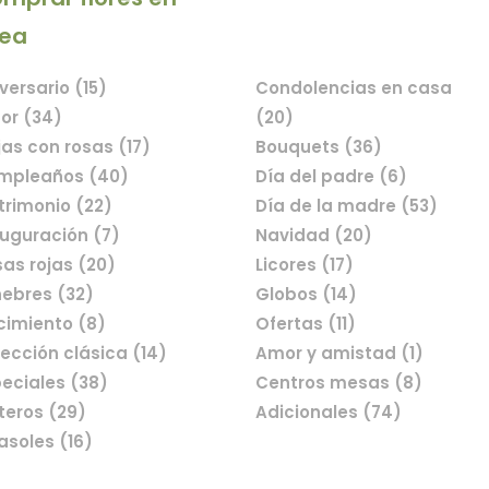
nea
línea
versario (15)
Condolencias en casa
or (34)
(20)
as con rosas (17)
Bouquets (36)
mpleaños (40)
Día del padre (6)
rimonio (22)
Día de la madre (53)
uguración (7)
Navidad (20)
as rojas (20)
Licores (17)
ebres (32)
Globos (14)
cimiento (8)
Ofertas (11)
ección clásica (14)
Amor y amistad (1)
eciales (38)
Centros mesas (8)
teros (29)
Adicionales (74)
asoles (16)