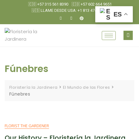
🇨🇴 +57 315 561 8390
🇨🇴 +57 602 664 9651
🇺🇸 LLAME DESDE USA: +1 813 474 0790
ES
Fúnebres
>
>
Floristería la Jardinera
El Mundo de las Flores
Fúnebres
FLORIST THE GARDENER
Our History – Floristería la Jardinera