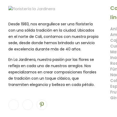
Co
lí
Desde 1983, nos enorgullece ser una floristería
Ani
con una sólida tradición en la ciudad. Ubicados
Am
en el norte de Cali, contamos con nuestra propia
Caj
sede, desde donde hemos brindado un servicio
Cu
de excelencia durante más de 40 años.
Mat
Ina
En La Jardinera, nuestra pasión por las flores se
Ros
refleja en cada uno de nuestros arreglos. Nos
Fún
especializamos en crear composiciones florales
Na
de tradición con un toque clásico, que
Col
transmiten elegancia y belleza en cada pétalo.
Esp
Fru
Gir