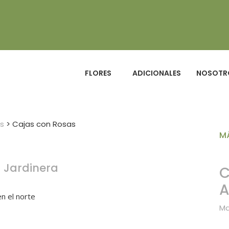
FLORES
ADICIONALES
NOSOTR
es
>
Cajas con Rosas
M
la Jardinera
C
A
en el norte
Ma