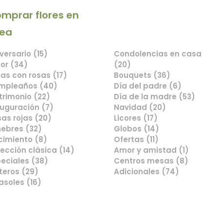
mprar flores en
Comprar flores en
nea
línea
versario (15)
Condolencias en casa
or (34)
(20)
as con rosas (17)
Bouquets (36)
mpleaños (40)
Día del padre (6)
rimonio (22)
Día de la madre (53)
uguración (7)
Navidad (20)
as rojas (20)
Licores (17)
ebres (32)
Globos (14)
cimiento (8)
Ofertas (11)
ección clásica (14)
Amor y amistad (1)
eciales (38)
Centros mesas (8)
teros (29)
Adicionales (74)
asoles (16)