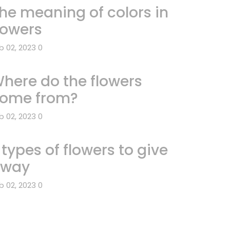
he meaning of colors in
lowers
b 02, 2023
0
here do the flowers
ome from?
b 02, 2023
0
 types of flowers to give
away
b 02, 2023
0