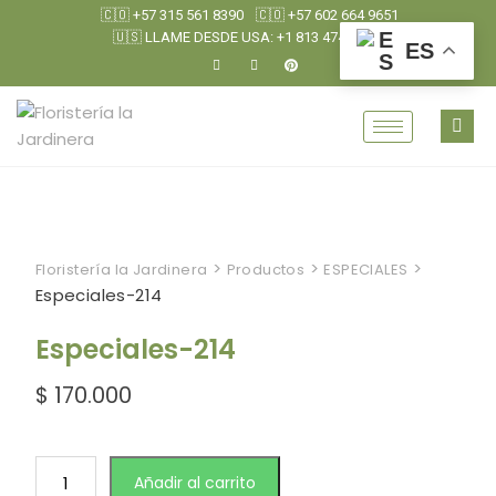
🇨🇴 +57 315 561 8390
🇨🇴 +57 602 664 9651
🇺🇸 LLAME DESDE USA: +1 813 474 0790
ES
>
>
>
Floristería la Jardinera
Productos
ESPECIALES
Especiales-214
Especiales-214
$
170.000
Añadir al carrito