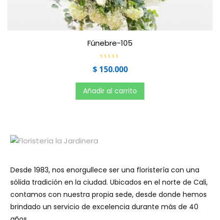
Fúnebre-105
V
$
150.000
a
l
o
r
Añadir al carrito
a
d
o
e
n
0
d
e
5
Desde 1983, nos enorgullece ser una floristería con una
sólida tradición en la ciudad. Ubicados en el norte de Cali,
contamos con nuestra propia sede, desde donde hemos
brindado un servicio de excelencia durante más de 40
años.