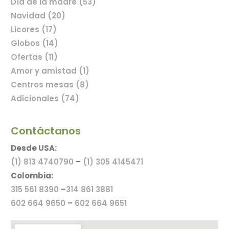
Día de la madre (53)
Navidad (20)
Licores (17)
Globos (14)
Ofertas (11)
Amor y amistad (1)
Centros mesas (8)
Adicionales (74)
Contáctanos
Desde USA:
(1) 813 4740790
–
(1) 305 4145471
Colombia:
315 561 8390
–
314 861 3881
602 664 9650
–
602 664 9651