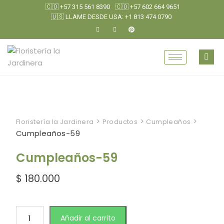
🇨🇴 +57 315 561 8390
🇨🇴 +57 602 664 9651
🇺🇸 LLAME DESDE USA: +1 813 474 0790
>
>
>
Floristería la Jardinera
Productos
Cumpleaños
Cumpleaños-59
Cumpleaños-59
$
180.000
Añadir al carrito