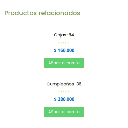
Productos relacionados
Cajas-84
V
$
160.000
a
l
o
r
Añadir al carrito
a
d
o
e
n
0
Cumpleaños-36
d
e
5
V
$
280.000
a
l
o
r
Añadir al carrito
a
d
o
e
n