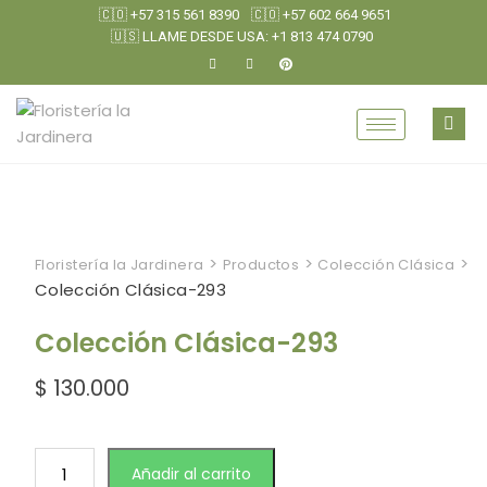
🇨🇴 +57 315 561 8390
🇨🇴 +57 602 664 9651
🇺🇸 LLAME DESDE USA: +1 813 474 0790
>
>
>
Floristería la Jardinera
Productos
Colección Clásica
Colección Clásica-293
Colección Clásica-293
$
130.000
Añadir al carrito