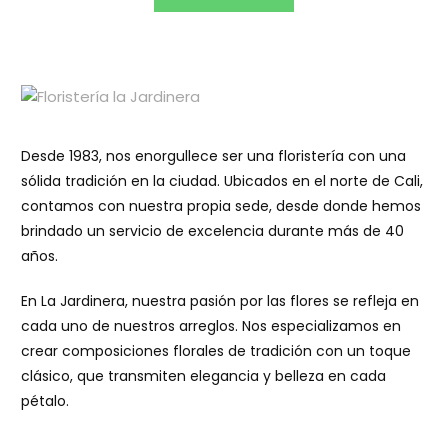
a
d
o
e
n
0
d
e
5
Desde 1983, nos enorgullece ser una floristería con una
sólida tradición en la ciudad. Ubicados en el norte de Cali,
contamos con nuestra propia sede, desde donde hemos
brindado un servicio de excelencia durante más de 40
años.
En La Jardinera, nuestra pasión por las flores se refleja en
cada uno de nuestros arreglos. Nos especializamos en
crear composiciones florales de tradición con un toque
clásico, que transmiten elegancia y belleza en cada
pétalo.