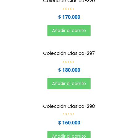
Colección Clásica-320
d
e
5
V
$
170.000
a
l
o
r
Añadir al carrito
a
d
o
e
n
0
Colección Clásica-297
d
e
5
V
$
180.000
a
l
o
r
Añadir al carrito
a
d
o
e
n
0
Colección Clásica-298
d
e
5
V
$
160.000
a
l
o
r
Añadir al carrito