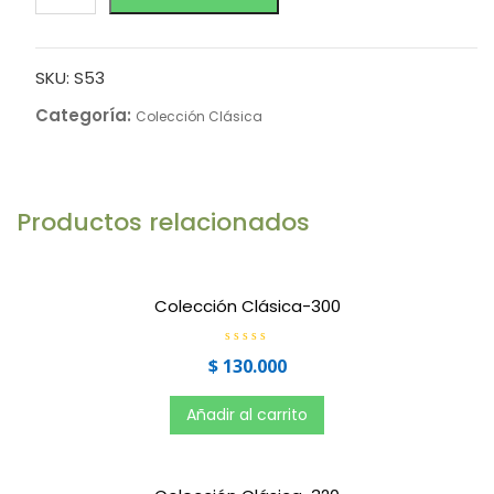
SKU:
S53
Categoría:
Colección Clásica
Productos relacionados
Colección Clásica-300
V
$
130.000
a
l
o
r
Añadir al carrito
a
d
o
e
n
0