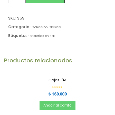
SKU:
S59
Categoría:
Colección Clásica
Etiqueta:
floristerías en cali
Productos relacionados
Cajas-84
V
$
160.000
a
l
o
r
Añadir al carrito
a
d
o