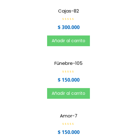
e
n
0
Cajas-82
d
e
5
V
$
300.000
a
l
o
r
Añadir al carrito
a
d
o
e
n
0
Fúnebre-105
d
e
5
V
$
150.000
a
l
o
r
Añadir al carrito
a
d
o
e
n
0
Amor-7
d
e
5
V
$
150.000
a
l