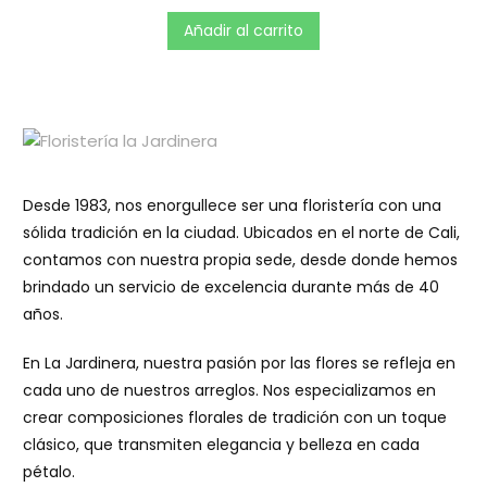
o
r
Añadir al carrito
a
d
o
e
n
0
d
e
5
Desde 1983, nos enorgullece ser una floristería con una
sólida tradición en la ciudad. Ubicados en el norte de Cali,
contamos con nuestra propia sede, desde donde hemos
brindado un servicio de excelencia durante más de 40
años.
En La Jardinera, nuestra pasión por las flores se refleja en
cada uno de nuestros arreglos. Nos especializamos en
crear composiciones florales de tradición con un toque
clásico, que transmiten elegancia y belleza en cada
pétalo.