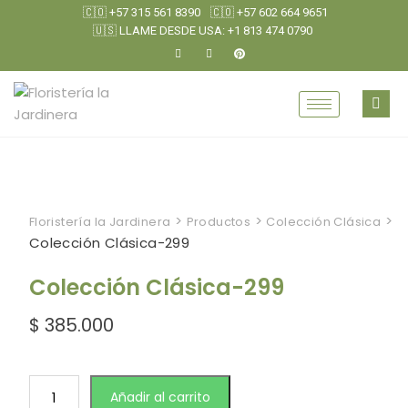
🇨🇴 +57 315 561 8390
🇨🇴 +57 602 664 9651
🇺🇸 LLAME DESDE USA: +1 813 474 0790
>
>
>
Floristería la Jardinera
Productos
Colección Clásica
Colección Clásica-299
Colección Clásica-299
$
385.000
Añadir al carrito