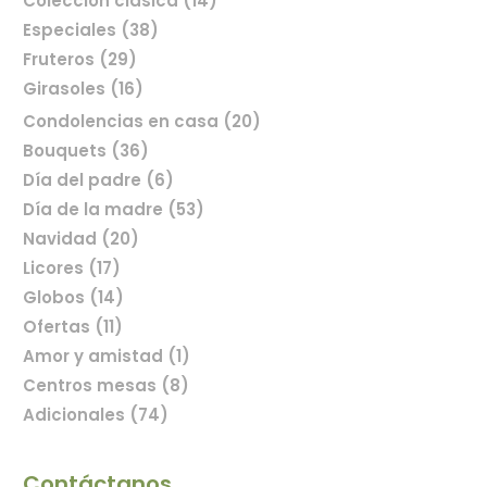
Colección clásica (14)
Especiales (38)
Fruteros (29)
Girasoles (16)
Condolencias en casa (20)
Bouquets (36)
Día del padre (6)
Comprar flores en línea
Día de la madre (53)
Navidad (20)
Licores (17)
Globos (14)
Ofertas (11)
Amor y amistad (1)
Centros mesas (8)
Adicionales (74)
Contáctanos