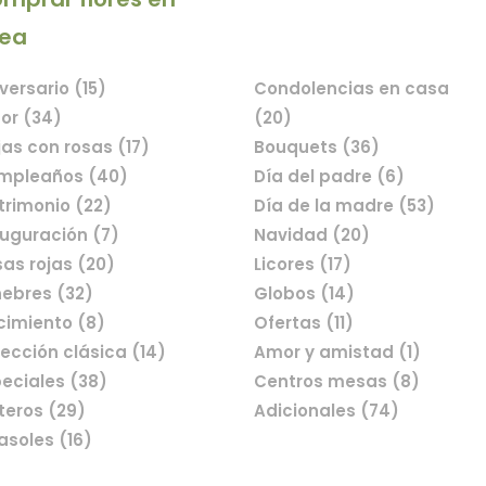
nea
línea
versario (15)
Condolencias en casa
or (34)
(20)
as con rosas (17)
Bouquets (36)
mpleaños (40)
Día del padre (6)
rimonio (22)
Día de la madre (53)
uguración (7)
Navidad (20)
as rojas (20)
Licores (17)
ebres (32)
Globos (14)
cimiento (8)
Ofertas (11)
ección clásica (14)
Amor y amistad (1)
eciales (38)
Centros mesas (8)
teros (29)
Adicionales (74)
asoles (16)