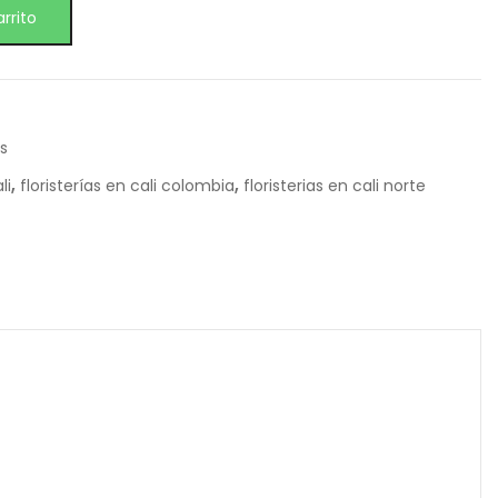
arrito
s
,
,
li
floristerías en cali colombia
floristerias en cali norte