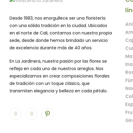
lí
Desde 1983, nos enorgullece ser una floristería
Ani
con una sólida tradición en la ciudad. Ubicados
Am
en el norte de Cali, contamos con nuestra propia
Caj
sede, desde donde hemos brindado un servicio
de excelencia durante más de 40 años.
Cu
Mat
En La Jardinera, nuestra pasión por las flores se
Ina
refleja en cada uno de nuestros arreglos. Nos
Ros
especializamos en crear composiciones florales
Fún
de tradición con un toque clásico, que
Na
transmiten elegancia y belleza en cada pétalo.
Col
Esp
Fru
Gir