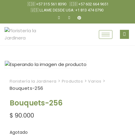
🇨🇴 +57 315 561 8390
🇨🇴 +57 602 664 9651
🇺🇸 LLAME DESDE USA: +1 813 474 0790
>
>
>
Floristería la Jardinera
Productos
Varios
Bouquets-256
Bouquets-256
$
90.000
Agotado