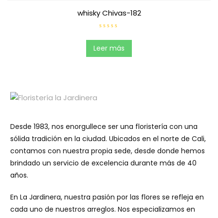
n
0
whisky Chivas-182
d
e
5
V
a
l
Leer más
o
r
a
d
o
e
n
0
d
e
5
Desde 1983, nos enorgullece ser una floristería con una
sólida tradición en la ciudad. Ubicados en el norte de Cali,
contamos con nuestra propia sede, desde donde hemos
brindado un servicio de excelencia durante más de 40
años.
En La Jardinera, nuestra pasión por las flores se refleja en
cada uno de nuestros arreglos. Nos especializamos en