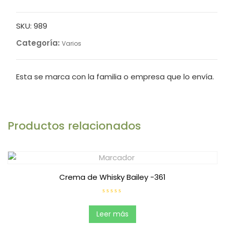
SKU:
989
Categoría:
Varios
Esta se marca con la familia o empresa que lo envía.
Productos relacionados
Crema de Whisky Bailey -361
V
a
l
Leer más
o
r