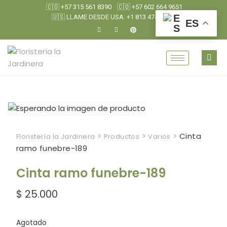
🇨🇴 +57 315 561 8390
🇨🇴 +57 602 664 9651
🇺🇸 LLAME DESDE USA: +1 813 474 0790
ES
>
>
>
Cinta
Floristería la Jardinera
Productos
Varios
ramo funebre-189
Cinta ramo funebre-189
$
25.000
Agotado