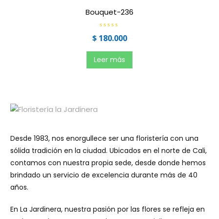
d
e
Bouquet-236
5
V
$
180.000
a
l
o
r
Leer más
a
d
o
e
n
0
d
e
5
Desde 1983, nos enorgullece ser una floristería con una
sólida tradición en la ciudad. Ubicados en el norte de Cali,
contamos con nuestra propia sede, desde donde hemos
brindado un servicio de excelencia durante más de 40
años.
En La Jardinera, nuestra pasión por las flores se refleja en