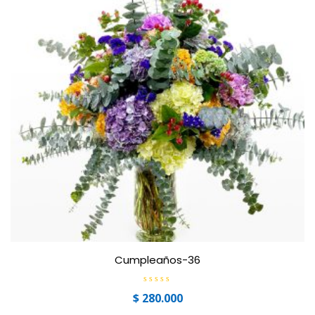
Cumpleaños-36
V
$
280.000
a
l