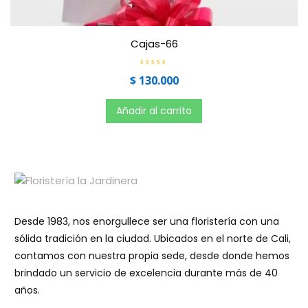
Cajas-66
V
$
130.000
a
l
o
r
Añadir al carrito
a
d
o
e
n
0
d
e
5
Desde 1983, nos enorgullece ser una floristería con una
sólida tradición en la ciudad. Ubicados en el norte de Cali,
contamos con nuestra propia sede, desde donde hemos
brindado un servicio de excelencia durante más de 40
años.