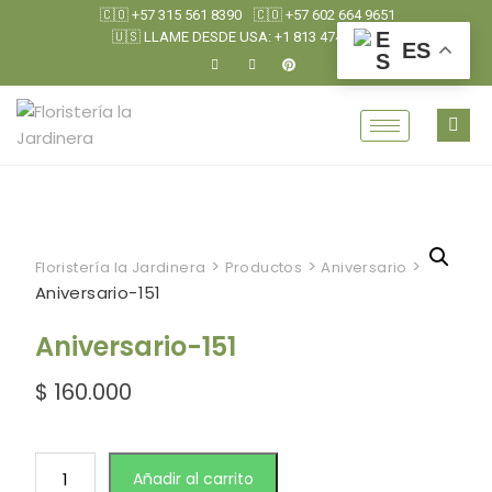
🇨🇴 +57 315 561 8390
🇨🇴 +57 602 664 9651
🇺🇸 LLAME DESDE USA: +1 813 474 0790
ES
>
>
>
Floristería la Jardinera
Productos
Aniversario
Aniversario-151
Aniversario-151
$
160.000
Añadir al carrito