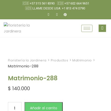
🇨🇴 +57 315 561 8390
🇨🇴 +57 602 664 9651
🇺🇸 LLAME DESDE USA: +1 813 474 0790
>
>
>
Floristería la Jardinera
Productos
Matrimonio
Matrimonio-288
Matrimonio-288
$
140.000
Añadir al carrito