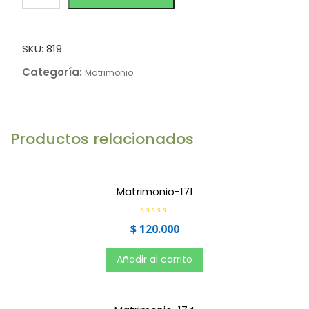
SKU:
819
Categoría:
Matrimonio
Productos relacionados
Matrimonio-171
V
$
120.000
a
l
o
r
Añadir al carrito
a
d
o
e
n
0