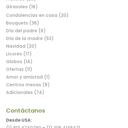
Girasoles (16)
Condolencias en casa (20)
Bouquets (36)
Día del padre (6)
Comprar flores en línea
Día de la madre (53)
Navidad (20)
Licores (17)
Globos (14)
Ofertas (11)
Amor y amistad (1)
Centros mesas (8)
Adicionales (74)
Contáctanos
Desde USA:
(1) 813 4740790
–
(1) 305 4145471