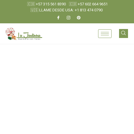
🇨🇴 +57 315 561 8390
🇨🇴 +57 602 664 9651
🇺🇸 LLAME DESDE USA: +1 813 474 0790