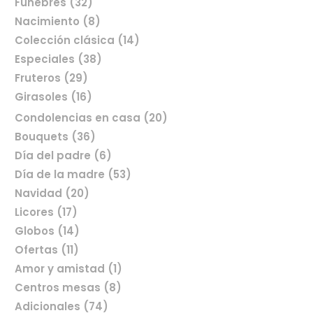
Fúnebres (32)
Nacimiento (8)
Colección clásica (14)
Especiales (38)
Fruteros (29)
Girasoles (16)
Condolencias en casa (20)
Bouquets (36)
Día del padre (6)
Comprar flores en línea
Día de la madre (53)
Navidad (20)
Licores (17)
Globos (14)
Ofertas (11)
Amor y amistad (1)
Centros mesas (8)
Adicionales (74)