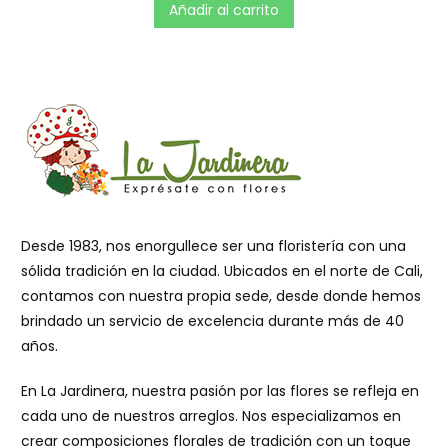
r
Añadir al carrito
a
d
o
e
n
0
d
e
5
Desde 1983, nos enorgullece ser una floristería con una
sólida tradición en la ciudad. Ubicados en el norte de Cali,
contamos con nuestra propia sede, desde donde hemos
brindado un servicio de excelencia durante más de 40
años.
En La Jardinera, nuestra pasión por las flores se refleja en
cada uno de nuestros arreglos. Nos especializamos en
crear composiciones florales de tradición con un toque