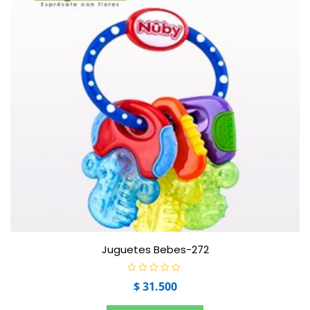
Juguetes Bebes-272
V
$
31.500
a
l
o