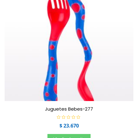
Juguetes Bebes-277
V
$
23.670
a
l
o
r