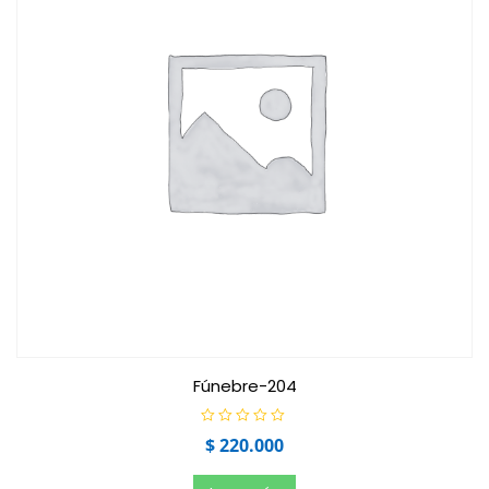
Fúnebre-204
V
$
220.000
a
l
o
r