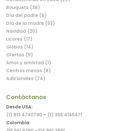
Bouquets (36)
Día del padre (6)
Comprar flores en línea
Día de la madre (53)
Navidad (20)
Licores (17)
Globos (14)
Ofertas (11)
Amor y amistad (1)
Centros mesas (8)
Adicionales (74)
Contáctanos
Desde USA:
(1) 813 4740790
–
(1) 305 4145471
Colombia:
315 561 8390
–
314 861 3881