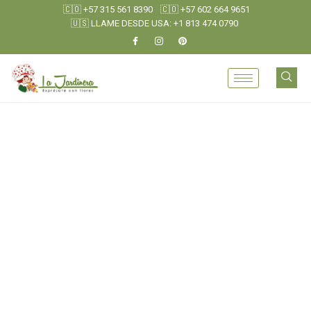
🇨🇴 +57 315 561 8390
🇨🇴 +57 602 664 9651
🇺🇸 LLAME DESDE USA: +1 813 474 0790