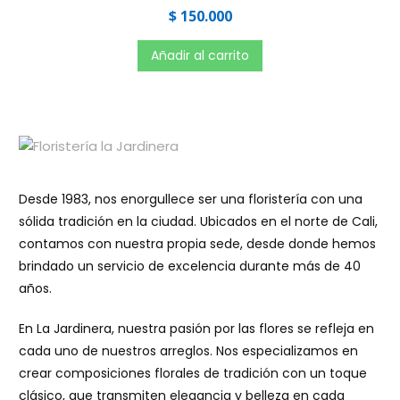
V
$
150.000
a
l
o
r
Añadir al carrito
a
d
o
e
n
0
d
e
5
Desde 1983, nos enorgullece ser una floristería con una
sólida tradición en la ciudad. Ubicados en el norte de Cali,
contamos con nuestra propia sede, desde donde hemos
brindado un servicio de excelencia durante más de 40
años.
En La Jardinera, nuestra pasión por las flores se refleja en
cada uno de nuestros arreglos. Nos especializamos en
crear composiciones florales de tradición con un toque
clásico, que transmiten elegancia y belleza en cada