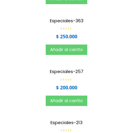
a
d
o
e
n
0
Especiales-363
d
e
5
V
$
250.000
a
l
o
r
Añadir al carrito
a
d
o
e
n
0
Especiales-257
d
e
5
V
$
200.000
a
l
o
r
Añadir al carrito
a
d
o
e
n
0
Especiales-213
d
e
5