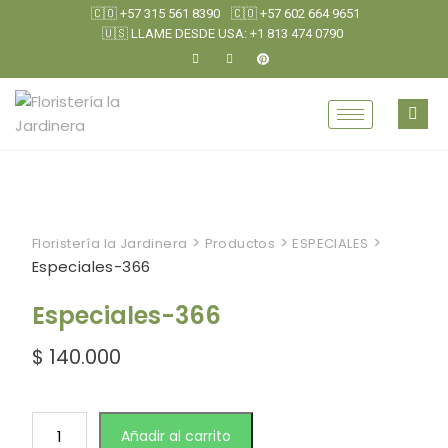
🇨🇴 +57 315 561 8390
🇨🇴 +57 602 664 9651
🇺🇸 LLAME DESDE USA: +1 813 474 0790
>
>
>
Floristería la Jardinera
Productos
ESPECIALES
Especiales-366
Especiales-366
$
140.000
Añadir al carrito