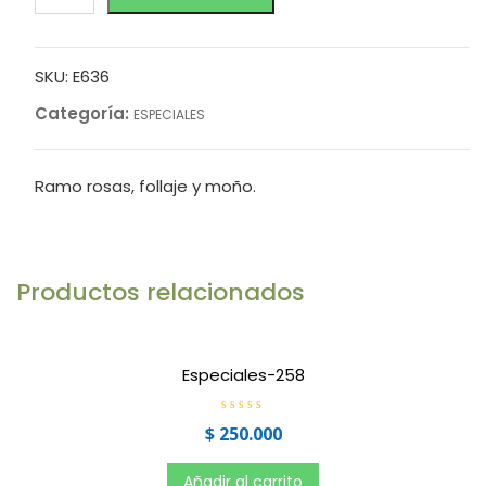
SKU:
E636
Categoría:
ESPECIALES
Ramo rosas, follaje y moño.
Productos relacionados
Especiales-258
V
$
250.000
a
l
o
r
Añadir al carrito