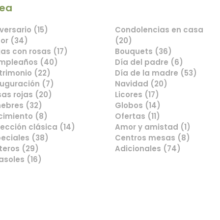
nea
línea
versario (15)
Condolencias en casa
or (34)
(20)
as con rosas (17)
Bouquets (36)
mpleaños (40)
Día del padre (6)
rimonio (22)
Día de la madre (53)
uguración (7)
Navidad (20)
as rojas (20)
Licores (17)
ebres (32)
Globos (14)
cimiento (8)
Ofertas (11)
ección clásica (14)
Amor y amistad (1)
eciales (38)
Centros mesas (8)
teros (29)
Adicionales (74)
asoles (16)