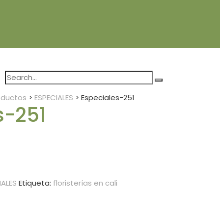
oductos
>
ESPECIALES
>
Especiales-251
s-251
IALES
Etiqueta:
floristerías en cali