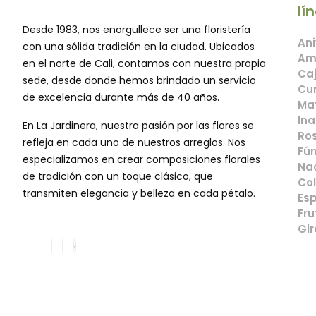
lí
Desde 1983, nos enorgullece ser una floristería
Ani
con una sólida tradición en la ciudad. Ubicados
Am
en el norte de Cali, contamos con nuestra propia
Caj
sede, desde donde hemos brindado un servicio
Cu
de excelencia durante más de 40 años.
Mat
Ina
En La Jardinera, nuestra pasión por las flores se
Ros
refleja en cada uno de nuestros arreglos. Nos
Fún
especializamos en crear composiciones florales
Na
de tradición con un toque clásico, que
Col
transmiten elegancia y belleza en cada pétalo.
Esp
Fru
Gir