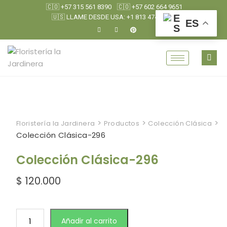
🇨🇴 +57 315 561 8390
🇨🇴 +57 602 664 9651
🇺🇸 LLAME DESDE USA: +1 813 474 0790
ES
>
>
>
Floristería la Jardinera
Productos
Colección Clásica
Colección Clásica-296
Colección Clásica-296
$
120.000
Añadir al carrito