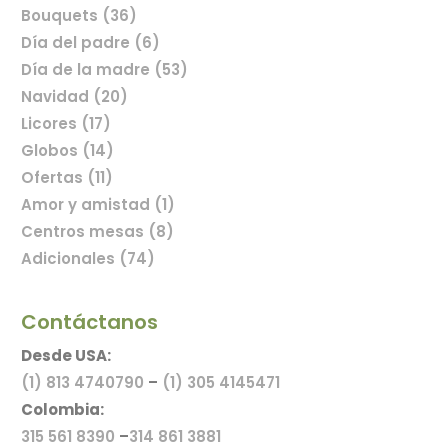
Bouquets (36)
Día del padre (6)
Comprar flores en línea
Día de la madre (53)
Navidad (20)
Licores (17)
Globos (14)
Ofertas (11)
Amor y amistad (1)
Centros mesas (8)
Adicionales (74)
Contáctanos
Desde USA:
(1) 813 4740790
–
(1) 305 4145471
Colombia:
315 561 8390
–
314 861 3881