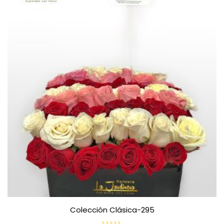
d
e
5
Colección Clásica-295