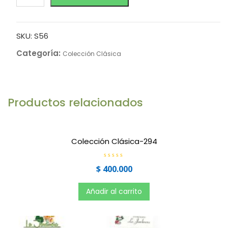
SKU:
S56
Categoría:
Colección Clásica
Productos relacionados
Colección Clásica-294
V
$
400.000
a
l
o
r
Añadir al carrito
a
d
o
e
n
0