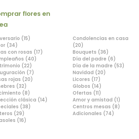
mprar flores en
Comprar flores en
nea
línea
versario (15)
Condolencias en casa
or (34)
(20)
as con rosas (17)
Bouquets (36)
mpleaños (40)
Día del padre (6)
rimonio (22)
Día de la madre (53)
uguración (7)
Navidad (20)
as rojas (20)
Licores (17)
ebres (32)
Globos (14)
cimiento (8)
Ofertas (11)
ección clásica (14)
Amor y amistad (1)
eciales (38)
Centros mesas (8)
teros (29)
Adicionales (74)
asoles (16)