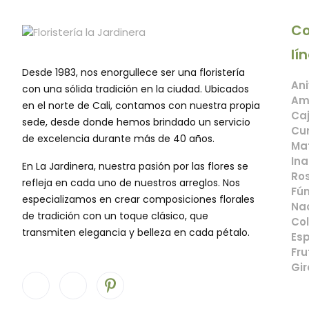
Co
lí
Desde 1983, nos enorgullece ser una floristería
Ani
con una sólida tradición en la ciudad. Ubicados
Am
en el norte de Cali, contamos con nuestra propia
Caj
sede, desde donde hemos brindado un servicio
Cu
de excelencia durante más de 40 años.
Mat
Ina
En La Jardinera, nuestra pasión por las flores se
Ros
refleja en cada uno de nuestros arreglos. Nos
Fún
especializamos en crear composiciones florales
Na
de tradición con un toque clásico, que
Col
transmiten elegancia y belleza en cada pétalo.
Esp
Fru
Gir