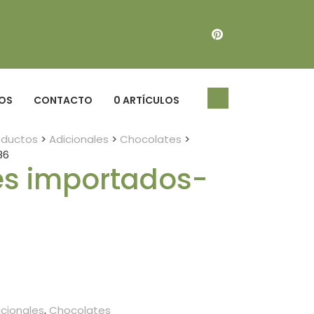
OS
CONTACTO
0 ARTÍCULOS
oductos
>
Adicionales
>
Chocolates
>
86
es importados-
icionales
,
Chocolates