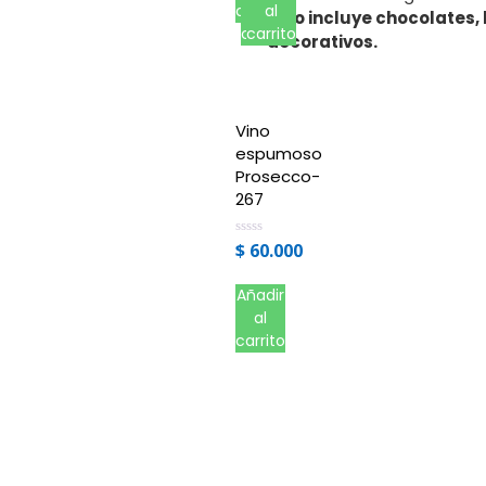
carrito
al
al
Sólo incluye chocolates,
carrito
carrito
decorativos.
Vino
espumoso
Prosecco-
267
$
60.000
Valorado
en
0
de
Añadir
5
al
carrito