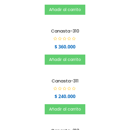
l
o
r
Añadir al carrito
a
d
o
e
n
0
Canasta-310
d
e
5
V
$
360.000
a
l
o
r
Añadir al carrito
a
d
o
e
n
0
Canasta-311
d
e
5
V
$
240.000
a
l
o
r
Añadir al carrito
a
d
o
e
n
0