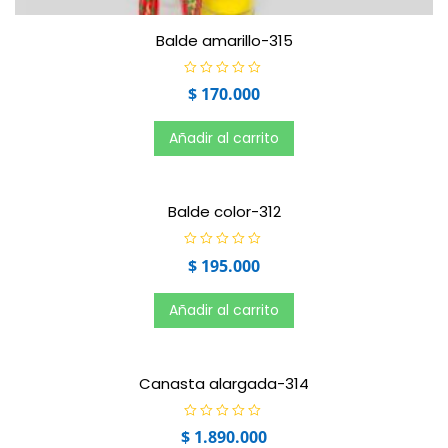
Balde amarillo-315
V
$
170.000
a
l
o
r
Añadir al carrito
a
d
o
e
n
0
Balde color-312
d
e
5
V
$
195.000
a
l
o
r
Añadir al carrito
a
d
o
e
n
0
Canasta alargada-314
d
e
5
V
$
1.890.000
a