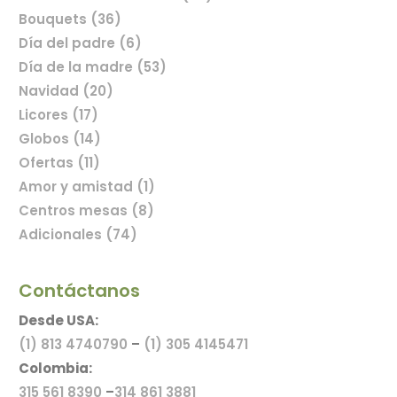
Bouquets (36)
Día del padre (6)
Comprar flores en línea
Día de la madre (53)
Navidad (20)
Licores (17)
Globos (14)
Ofertas (11)
Amor y amistad (1)
Centros mesas (8)
Adicionales (74)
Contáctanos
Desde USA:
(1) 813 4740790
–
(1) 305 4145471
Colombia:
315 561 8390
–
314 861 3881