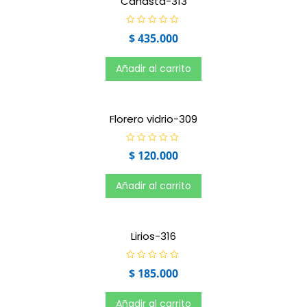
Canasta-313
d
e
5
V
$
435.000
a
l
o
r
Añadir al carrito
a
d
o
e
n
0
Florero vidrio-309
d
e
5
V
$
120.000
a
l
o
r
Añadir al carrito
a
d
o
e
n
0
Lirios-316
d
e
5
V
$
185.000
a
l
o
r
Añadir al carrito